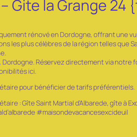
 Gite la Grange 24 {
fiquement rénové en Dordogne, offrant une vue
ons les plus célèbres de la région telles que 
ne.
t, Dordogne. Réservez directement via notre fo
ibilités ici.
aire pour bénéficier de tarifs préférentiels.
aire : Gîte Saint Martial d’Albarede, gîte à E
tiald’albarede #maisondevacancesexcideuil