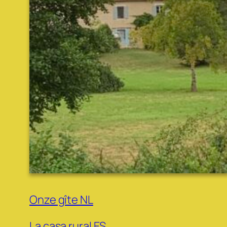
Onze gîte NL
La casa rural ES