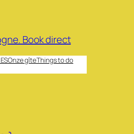
dogne. Book direct
 ES
Onze gîte
Things to do