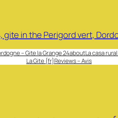
, gite in the Perigord vert, Dor
ordogne – Gite la Grange 24
about
La casa rural
La Gite {fr}
Reviews – Avis